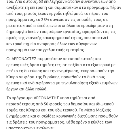
του. Από αυτούς, 63 επιλέγηκαν κατόπιν συνεντεύξεων από
ανεξάρτητη επιτροπή και συμμετείχαν στο πρόγραμμα. Πέραν
από τους μισούς έχουν εργοδοτηθεί μετά το πέρας του
προγράμματος, το 25% συνέχισαν τις σπουδές τους σε
μεταπτυχιακό επίπεδο, ενώ οι υπόλοιποι προχώρησαν στη
δημιουργία δικών τους χώρων εργασίας, εφαρμόζοντας τις
αρχές της νεανικής επιχειρηματικότητας, που αποτελεί
κεντρικό σημείο αναφοράς όλων των σύγχρονων
προγραμμάτων επαγγελματικής εμπειρίας.
Οι ΑΡΓΟΝΑΥΤΕΣ συμμετέχουν σε εκπαιδευτικές και
ερευνητικές δραστηριότητες, σε ταξίδια στο εξωτερικό με
στόχο τη δικτύωση και την ενημέρωση, εκπροσωπούν την
Κύπρο σε φόρα της Ευρώπης, προωθούν τα δικά τους
ερευνητικά ενδιαφέροντα με την υλοποίηση εξειδικευμένων
έργων και άλλα πολλά..
Το πρόγραμμα ΑΡΓΟΝΑΥΤΗΣ υποστηρίζεται από
περισσότερους από 50 φορείς του δημοσίου και ιδιωτικού
τομέα της Κύπρου και του εξωτερικού. Τα Μέσα Μαζικής
Ενημέρωσης και οι σελίδες κοινωνικής δικτύωσης προωθούν
τις δράσεις του προγράμματος. Κάθε χρόνο ο κύκλος των
υποστηρικτών μεγαλώνει!