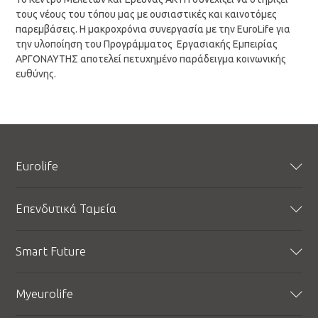
τους νέους του τόπου μας με ουσιαστικές και καινοτόμες
παρεμβάσεις. Η μακροχρόνια συνεργασία με την EuroLife για
την υλοποίηση του Προγράμματος Εργασιακής Εμπειρίας
ΑΡΓΟΝΑΥΤΗΣ αποτελεί πετυχημένο παράδειγμα κοινωνικής
ευθύνης.
Eurolife
Προφίλ
Επενδυτικά Ταμεία
Εταιρική Υπευθυνότητα
Εταιρικά Νέα
Δυναμικό Ταμείο
Smart Future
BLOG
Μικτό Ταμείο
Σχέδιο Επιβράβευσης
Εισοδηματικό Ταμείο
Smart Future
Myeurolife
Αναφορές Φερεγγυότητας
Συντηρητικό Ταμείο
Αποδόσεις Συνταξιοδοτικών Ταμείων
Sustainability
Αποδόσεις Επενδυτικών Ταμείων