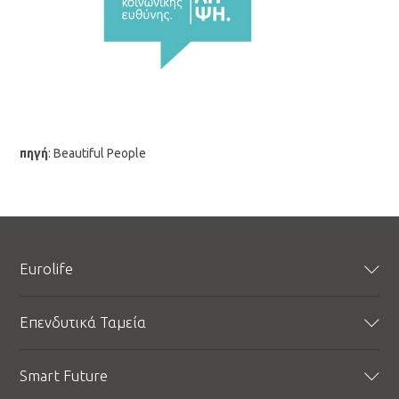
πηγή
: Beautiful People
Eurolife
Προφίλ
Επενδυτικά Ταμεία
Εταιρική Υπευθυνότητα
Εταιρικά Νέα
Δυναμικό Ταμείο
Smart Future
BLOG
Μικτό Ταμείο