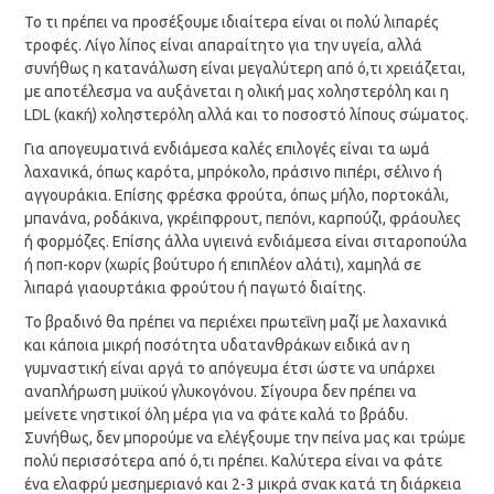
Το τι πρέπει να προσέξουμε ιδιαίτερα είναι οι πολύ λιπαρές
τροφές. Λίγο λίπος είναι απαραίτητο για την υγεία, αλλά
συνήθως η κατανάλωση είναι μεγαλύτερη από ό,τι χρειάζεται,
με αποτέλεσμα να αυξάνεται η ολική μας χοληστερόλη και η
LDL (κακή) χοληστερόλη αλλά και το ποσοστό λίπους σώματος.
Για απογευματινά ενδιάμεσα καλές επιλογές είναι τα ωμά
λαχανικά, όπως καρότα, μπρόκολο, πράσινο πιπέρι, σέλινο ή
αγγουράκια. Επίσης φρέσκα φρούτα, όπως μήλο, πορτοκάλι,
μπανάνα, ροδάκινα, γκρέιπφρουτ, πεπόνι, καρπούζι, φράουλες
ή φορμόζες. Επίσης άλλα υγιεινά ενδιάμεσα είναι σιταροπούλα
ή ποπ-κορν (χωρίς βούτυρο ή επιπλέον αλάτι), χαμηλά σε
λιπαρά γιαουρτάκια φρούτου ή παγωτό διαίτης.
Το βραδινό θα πρέπει να περιέχει πρωτεΐνη μαζί με λαχανικά
και κάποια μικρή ποσότητα υδατανθράκων ειδικά αν η
γυμναστική είναι αργά το απόγευμα έτσι ώστε να υπάρχει
αναπλήρωση μυϊκού γλυκογόνου. Σίγουρα δεν πρέπει να
μείνετε νηστικοί όλη μέρα για να φάτε καλά το βράδυ.
Συνήθως, δεν μπορούμε να ελέγξουμε την πείνα μας και τρώμε
πολύ περισσότερα από ό,τι πρέπει. Καλύτερα είναι να φάτε
ένα ελαφρύ μεσημεριανό και 2-3 μικρά σνακ κατά τη διάρκεια