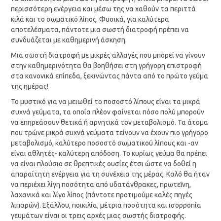
περισσότερη ενέργεια και μέσω της να χαθούν τα περιττά
κιλά και το σωματικό λίπος. Φυσικά, για καλύτερα
αποτελέσματα, πάντοτε μια σωστή διατροφή πρέπει να
συνδυάζεται με καθημερινή άσκηση.
Μια σωστή διατροφή με μικρές αλλαγές που μπορεί να γίνουν
στην καθημερινότητα θα βοηθήσει στη γρήγορη επιστροφή
στα κανονικά επίπεδα, ξεκινώντας πάντα από το πρώτο γεύμα
της ημέρας!
Το μυστικό για να μειωθεί το ποσοστό λίπους είναι τα μικρά
συχνά γεύματα, τα οποία πλέον φαίνεται πόσο πολύ μπορούν
να επηρεάσουν θετικά ή αρνητικά τον μεταβολισμό. Τα άτομα
που τρώνε μικρά συχνά γεύματα τείνουν να έχουν πιο γρήγορο
μεταβολισμό, καλύτερο ποσοστό σωματικού λίπους και -αν
είναι αθλητές- καλύτερη απόδοση. Το κυρίως γεύμα θα πρέπει
να είναι πλούσιο σε θρεπτικές ουσίες έτσι ώστε να δοθεί η
απαραίτητη ενέργεια για τη συνέχεια της μέρας. Καλό θα ήταν
να περιέχει λίγη ποσότητα από υδατάνθρακες, πρωτεΐνη,
λαχανικά και λίγο λίπος (πάντοτε προτιμούμε καλές πηγές
λιπαρών). Εξάλλου, ποικιλία, μέτρια ποσότητα και ισορροπία
γευμάτων είναι οι τρεις αρχές μιας σωστής διατροφής.