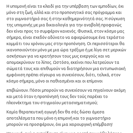
Η υπομονή είναι το κλειδί για την υπέρβαση των εμποδίων, όχι
μόνο στη ζωή, αλλά και στο προπονητικό σας πρόγραμμα και
στο γυμναστήριό σας ή στην καθημερινότητά σας. Η σύγχυση
της υπομονής με μια δικαιολογία για την αναβολή προφανώς
δεν είναι προς το συμφέρον κανενός. Φυσικά, στον κόσμο μας
σήμερα, είναι σχεδόν αδύνατο να αφιερώσουμε ένα τεράστιο
κομμάτι του χρόνου μας στην προπόνηση. Οι περισσότεροι θα
ικανοποιούνταν μόνο με μια ώρα τρέξιμο ή με λίγα σετ μερικών
ασκήσεων για να κρατήσουν τους μυς ενεργούς και να
απομακρύνουν το λίπος. Ωστόσο, εκείνοι που λατρεύουν τα
σώματά τους και επιθυμούν να διατηρήσουν μια εντυπωσιακή
εμφάνιση πρέπει σίγουρα να συνεχίσουν, διότι, τελικά, στον
κόσμο σήμερα, μόνο οι παθιασμένοι και οι επίμονοι
επιβιώνουν. Πόσοι μπορούν να συνεχίσουν να πηγαίνουν ακόμη
και μετά όταν η προπόνησή τους δεν τούς παρέχει το
πλεονέκτημα του στιγμιαίου μετασχηματισμού;
Καμία θεραπευτική αγωγή δεν θα σάς δώσει άμεσα
αποτελέσματα που μόνο η επιμονή και το γυμναστήριο
μπορούν να προσφέρουν, όχι μια χειρουργική επέμβαση!