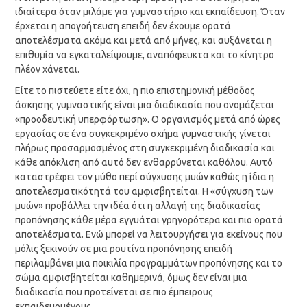
ιδιαίτερα όταν μιλάμε για γυμναστήριο και εκπαίδευση. Όταν
έρχεται η απογοήτευση επειδή δεν έχουμε ορατά
αποτελέσματα ακόμα και μετά από μήνες, και αυξάνεται η
επιθυμία να εγκαταλείψουμε, αναπόφευκτα και το κίνητρο
πλέον χάνεται.
Είτε το πιστεύετε είτε όχι, η πιο επιστημονική μέθοδος
άσκησης γυμναστικής είναι μια διαδικασία που ονομάζεται
«προοδευτική υπερφόρτωση». Ο οργανισμός μετά από ώρες
εργασίας σε ένα συγκεκριμένο σχήμα γυμναστικής γίνεται
πλήρως προσαρμοσμένος στη συγκεκριμένη διαδικασία και
κάθε απόκλιση από αυτό δεν ενθαρρύνεται καθόλου. Αυτό
καταστρέφει τον μύθο περί σύγχυσης μυών καθώς η ίδια η
αποτελεσματικότητά του αμφισβητείται. Η «σύγχυση των
μυών» προβάλλει την ιδέα ότι η αλλαγή της διαδικασίας
προπόνησης κάθε μέρα εγγυάται γρηγορότερα και πιο ορατά
αποτελέσματα. Ενώ μπορεί να λειτουργήσει για εκείνους που
μόλις ξεκινούν σε μια ρουτίνα προπόνησης επειδή
περιλαμβάνει μια ποικιλία προγραμμάτων προπόνησης και το
σώμα αμφισβητείται καθημερινά, όμως δεν είναι μια
διαδικασία που προτείνεται σε πιο έμπειρους
εκπαιδευομένους.