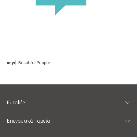
πηγή
: Beautiful People
Eurolife
Προφίλ
Επενδυτικά Ταμεία
Εταιρική Υπευθυνότητα
Εταιρικά Νέα
Δυναμικό Ταμείο