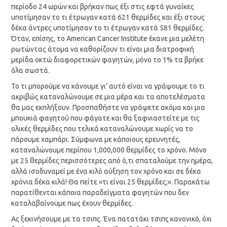
περίοδο 24 ωρών και βρήκαν πως έξι στις εφτά γυναίκες
υποτίμησαν το τι έτρωγαν κατά 621 θερμίδες και έξι στους
δέκα άντρες υποτίμησαν το τι έτρωγαν κατά 581 θερμίδες.
Όταν, επίσης, το American Cancer Institute έκανε μια μελέτη
ρωτώντας άτομα να καθορίζουν τι είναι μια διατροφική
μερίδα οκτώ διαφορετικών φαγητών, μόνο το 1% τα βρήκε
όλα σωστά.
Το τι μπορούμε να κάνουμε γι’ αυτό είναι να γράψουμε το τι
ακριβώς καταναλώνουμε σε μια μέρα και τα αποτελέσματα
θα μας εκπλήξουν. Προσπαθήστε να γράψετε ακόμα και μια
μπουκιά φαγητού που φάγατε και θα ξαφνιαστείτε με τις
ολικές θερμίδες που τελικά καταναλώνουμε χωρίς να το
πάρουμε χαμπάρι. Σύμφωνα με κάποιους ερευνητές,
καταναλώνουμε περίπου 1,000,000 θερμίδες το χρόνο. Μόνο
με 25 θερμίδες περισσότερες από ό,τι σπαταλούμε την ημέρα,
αλλά ισοδυναμεί με ένα κιλό αύξηση τον χρόνο και σε δέκα
χρόνια δέκα κιλά! Θα πείτε «τι είναι 25 θερμίδες;». Παρακάτω
παρατίθενται κάποια παραδείγματα φαγητών που δεν
καταλαβαίνουμε πως έχουν θερμίδες.
Ας ξεκινήσουμε με τα τσιπς. Ένα πατατάκι τσιπς κανονικό, όχι