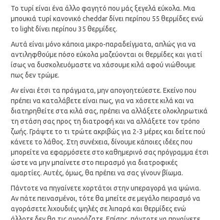
Το τυρί είναι ένα άλλο φαγητό που μάς ξεγελά εύκολα. Μια
μπουκιά τυρί κανονικό cheddar δίνει περίπου 55 θερμίδες ενώ
το light δίνει περίπου 35 θερμίδες.
Αυτά είναι μόνο κάποια μικρο-παραδείγματα, απλώς για να
αντιληφθούμε πόσο εύκολα μαζεύονται οι θερμίδες και γιατί
ίσως να δυσκολευόμαστε να χάσουμε κιλά αφού νιώθουμε
πως δεν τρώμε.
Αν είναι έτσι τα πράγματα, μην απογοητεύεστε. Εκείνο που
πρέπει να καταλάβετε είναι πως, για να χάσετε κιλά και να
διατηρηθείτε στα κιλά σας, πρέπει να αλλάξετε ολοκληρωτικά
τη στάση σας προς τη διατροφή και να αλλάξετε τον τρόπο
ζωής. Γράψτε το τι τρώτε ακριβώς για 2-3 μέρες και δείτε πού
κάνετε το λάθος. Στη συνέχεια, δίνουμε κάποιες ιδέες που
μπορείτε να εφαρμόσετε στο καθημερινό σας πρόγραμμα έτσι
ώστε να μην μπαίνετε στο πειρασμό για διατροφικές
αμαρτίες. Αυτές, όμως, θα πρέπει να σας γίνουν βίωμα.
Πάντοτε να πηγαίνετε χορτάτοι στην υπεραγορά για ψώνια.
Αν πάτε πεινασμένοι, τότε θα μπείτε σε μεγάλο πειρασμό να
αγοράσετε λιχουδιές ψηλές σε λιπαρά και θερμίδες ενώ
άλλοτε δεν θα τις αγοράζατε. Επίσης, πάντοτε να πηγαίνετε