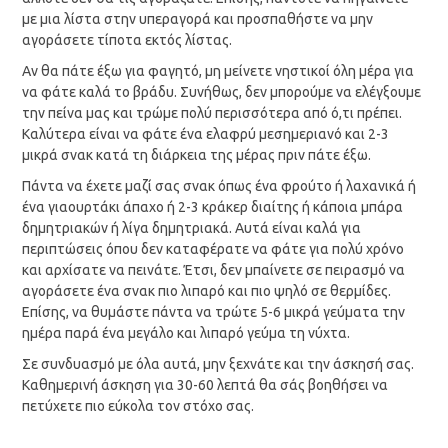
με μια λίστα στην υπεραγορά και προσπαθήστε να μην
αγοράσετε τίποτα εκτός λίστας.
Αν θα πάτε έξω για φαγητό, μη μείνετε νηστικοί όλη μέρα για
να φάτε καλά το βράδυ. Συνήθως, δεν μπορούμε να ελέγξουμε
την πείνα μας και τρώμε πολύ περισσότερα από ό,τι πρέπει.
Καλύτερα είναι να φάτε ένα ελαφρύ μεσημεριανό και 2-3
μικρά σνακ κατά τη διάρκεια της μέρας πριν πάτε έξω.
Πάντα να έχετε μαζί σας σνακ όπως ένα φρούτο ή λαχανικά ή
ένα γιαουρτάκι άπαχο ή 2-3 κράκερ διαίτης ή κάποια μπάρα
δημητριακών ή λίγα δημητριακά. Αυτά είναι καλά για
περιπτώσεις όπου δεν καταφέρατε να φάτε για πολύ χρόνο
και αρχίσατε να πεινάτε. Έτσι, δεν μπαίνετε σε πειρασμό να
αγοράσετε ένα σνακ πιο λιπαρό και πιο ψηλό σε θερμίδες.
Επίσης, να θυμάστε πάντα να τρώτε 5-6 μικρά γεύματα την
ημέρα παρά ένα μεγάλο και λιπαρό γεύμα τη νύχτα.
Σε συνδυασμό με όλα αυτά, μην ξεχνάτε και την άσκησή σας.
Καθημερινή άσκηση για 30-60 λεπτά θα σάς βοηθήσει να
πετύχετε πιο εύκολα τον στόχο σας.