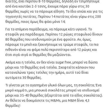
διαίτης, έχει περίπου 8-10 θερμίδες, δηλαδή αν τσιμπήσουμε
από ένα κουτάκι 2-3 τσιπς, έχουμε πάρει γύρω στις 30
θερμίδες χωρίς να το πάρουμε είδηση. Το ίδιο ισχύει και για τις
τηγανητές πατάτες. Περίπου 14 πατάτες είναι γύρω στις 200
θερμίδες, ποιος όμως θα φάει μόνο 14;
Για το επόμενο παράδειγμα, να πάρουμε κάτι υγιεινό. Το
σταφύλι για παράδειγμα. Περίπου 12 ρώγες σταφυλιού δίνουν
80 θερμίδες που ισοδυναμούν με ένα φρούτο. Αν, όμως,
πάρουμε το μπολ και ξεκινήσουμε να τρώμε σταφύλι, το πιο
πιθανόν είναι να φάμε πολύ περισσότερο από 12 ρώγες και
έτσι σιγά-σιγά οι θερμίδες θα μαζεύονται.
Ακόμα και η τσίχλα, αν δεν είναι sugar free, μπορεί να δώσει
μέχρι και 10 θερμίδες ανά τσίχλα. Σκεφτείτε κάποιον που
καταναλώνει τρεις τσίχλες την ημέρα, αυτό τού δίνει
αυτόματα 30 θερμίδες.
Τι γίνεται με το αγαπημένο γλυκό όλων μας, τη σοκολάτα; Ένα
μικρό κομμάτι, μια μπουκιά σοκολάτας μπορεί να ισοδυναμεί
μέχρι και 35-40 θερμίδες (εξαρτάται από το είδος σοκολάτας).
Αν θέλετε να δοκιμάσετε τις Μ&Μs, μια Μ&Μ δίνει 4,3
θερμίδες!