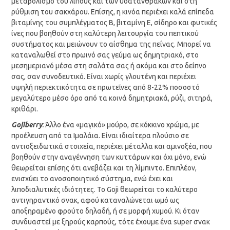
μεταβολισμό του λίπους και των υδατανθράκων και στη
ρύθμιση του σακχάρου. Επίσης, η κινόα περιέχει καλά επίπεδα
βιταμίνης του συμπλέγματος Β, βιταμίνη Ε, σίδηρο και φυτικές
ίνες που βοηθούν στη καλύτερη λειτουργία του πεπτικού
συστήματος και μειώνουν το αίσθημα της πείνας. Μπορεί να
καταναλωθεί στο πρωινό σας γεύμα ως δημητριακό, στο
μεσημεριανό μέσα στη σαλάτα σας ή ακόμα και στο δείπνο
σας, σαν συνοδευτικό. Είναι χωρίς γλουτένη και περιέχει
υψηλή περιεκτικότητα σε πρωτεΐνες από 8-22% ποσοστό
μεγαλύτερο μέσο όρο από τα κοινά δημητριακά, ρύζι, σιτηρά,
κριθάρι.
Goji
berry
:
Άλλο ένα «μαγικό» μούρο, σε κόκκινο χρώμα, με
προέλευση από τα Ιμαλάια. Είναι ιδιαίτερα πλούσιο σε
αντιοξειδωτικά στοιχεία, περιέχει μέταλλα και αμινοξέα, που
βοηθούν στην αναγέννηση των κυττάρων και όχι μόνο, ενώ
θεωρείται επίσης ότι ανεβάζει και τη λίμπιντο. Επιπλέον,
ενισχύει το ανοσοποιητικό σύστημα, ενώ έχει και
λιποδιαλυτικές ιδιότητες. Το Goji θεωρείται το καλύτερο
αντιγηραντικό σνακ, αφού καταναλώνεται ωμό ως
αποξηραμένο φρούτο δηλαδή, ή σε μορφή χυμού. Κι όταν
συνδυαστεί με ξηρούς καρπούς, τότε έχουμε ένα super σνακ