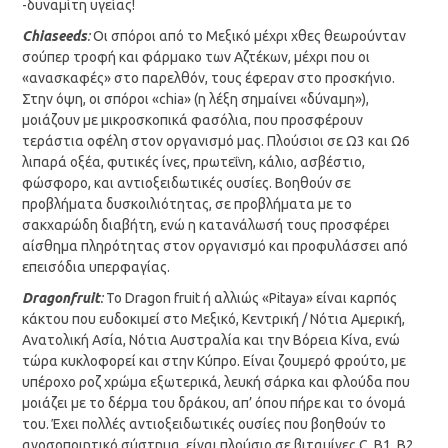
-δυναμίτη υγείας!
Chia
seeds
:
Οι σπόροι από το Μεξικό μέχρι χθες θεωρούνταν
σούπερ τροφή και φάρμακο των Αζτέκων, μέχρι που οι
«ανασκαφές» στο παρελθόν, τους έφεραν στο προσκήνιο.
Στην όψη, οι σπόροι «chia» (η λέξη σημαίνει «δύναμη»),
μοιάζουν με μικροσκοπικά φασόλια, που προσφέρουν
τεράστια οφέλη στον οργανισμό μας. Πλούσιοι σε Ω3 και Ω6
λιπαρά οξέα, φυτικές ίνες, πρωτεΐνη, κάλιο, ασβέστιο,
φώσφορο, και αντιοξειδωτικές ουσίες. Βοηθούν σε
προβλήματα δυσκοιλιότητας, σε προβλήματα με το
σακχαρώδη διαβήτη, ενώ η κατανάλωσή τους προσφέρει
αίσθημα πληρότητας στον οργανισμό και προφυλάσσει από
επεισόδια υπερφαγίας.
Dragon
fruit
:
Το Dragon fruit ή αλλιώς «Pitaya» είναι καρπός
κάκτου που ευδοκιμεί στο Μεξικό, Κεντρική / Νότια Αμερική,
Ανατολική Ασία, Νότια Αυστραλία και την Βόρεια Κίνα, ενώ
τώρα κυκλοφορεί και στην Κύπρο. Είναι ζουμερό φρούτο, με
υπέροχο ροζ χρώμα εξωτερικά, λευκή σάρκα και φλούδα που
μοιάζει με το δέρμα του δράκου, απ’ όπου πήρε και το όνομά
του. Έχει πολλές αντιοξειδωτικές ουσίες που βοηθούν το
ανοσοποιητικό σύστημα, είναι πλούσιο σε βιταμίνες C, B1, B2,