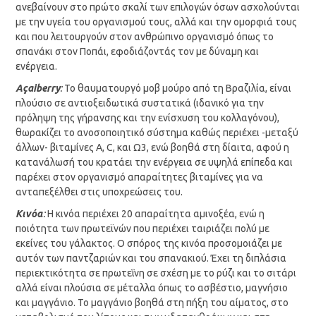
ανεβαίνουν στο πρώτο σκαλί των επιλογών όσων ασχολούνται
με την υγεία του οργανισμού τους, αλλά και την ομορφιά τους
και που λειτουργούν στον ανθρώπινο οργανισμό όπως το
σπανάκι στον Ποπάι, εφοδιάζοντάς τον με δύναμη και
ενέργεια.
A
ç
ai
berry
:
Το θαυματουργό μοβ μούρο από τη Βραζιλία, είναι
πλούσιο σε αντιοξειδωτικά συστατικά (ιδανικό για την
πρόληψη της γήρανσης και την ενίσχυση του κολλαγόνου),
θωρακίζει το ανοσοποιητικό σύστημα καθώς περιέχει -μεταξύ
άλλων- βιταμίνες Α, C, και Ω3, ενώ βοηθά στη δίαιτα, αφού η
κατανάλωσή του κρατάει την ενέργεια σε υψηλά επίπεδα και
παρέχει στον οργανισμό απαραίτητες βιταμίνες για να
ανταπεξέλθει στις υποχρεώσεις του.
Κινόα
:
Η κινόα περιέχει 20 απαραίτητα αμινοξέα, ενώ η
ποιότητα των πρωτεϊνών που περιέχει ταιριάζει πολύ με
εκείνες του γάλακτος. Ο σπόρος της κινόα προσομοιάζει με
αυτόν των παντζαριών και του σπανακιού. Έχει τη διπλάσια
περιεκτικότητα σε πρωτεΐνη σε σχέση με το ρύζι και το σιτάρι
αλλά είναι πλούσια σε μέταλλα όπως το ασβέστιο, μαγνήσιο
και μαγγάνιο. Το μαγγάνιο βοηθά στη πήξη του αίματος, στο