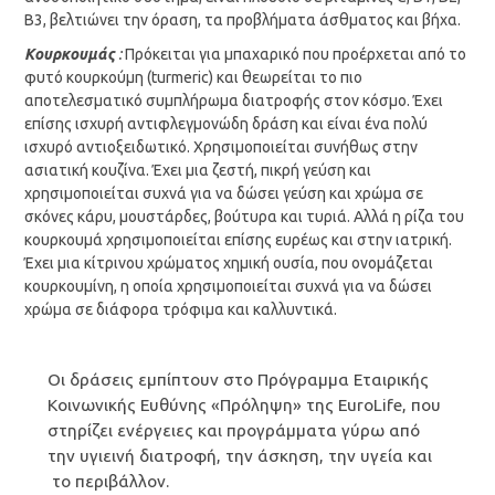
B3, βελτιώνει την όραση, τα προβλήματα άσθματος και βήχα.
K
ουρκουμάς
:
Πρόκειται για μπαχαρικό που προέρχεται από το
φυτό κουρκούμη (turmeric) και θεωρείται το πιο
αποτελεσματικό συμπλήρωμα διατροφής στον κόσμο. Έχει
επίσης ισχυρή αντιφλεγμονώδη δράση και είναι ένα πολύ
ισχυρό αντιοξειδωτικό. Χρησιμοποιείται συνήθως στην
ασιατική κουζίνα. Έχει μια ζεστή, πικρή γεύση και
χρησιμοποιείται συχνά για να δώσει γεύση και χρώμα σε
σκόνες κάρυ, μουστάρδες, βούτυρα και τυριά. Αλλά η ρίζα του
κουρκουμά χρησιμοποιείται επίσης ευρέως και στην ιατρική.
Έχει μια κίτρινου χρώματος χημική ουσία, που ονομάζεται
κουρκουμίνη, η οποία χρησιμοποιείται συχνά για να δώσει
χρώμα σε διάφορα τρόφιμα και καλλυντικά.
Οι δράσεις εμπίπτουν στο Πρόγραμμα Εταιρικής
Κοινωνικής Ευθύνης «Πρόληψη» της EuroLife, που
στηρίζει ενέργειες και προγράμματα γύρω από
την υγιεινή διατροφή, την άσκηση, την υγεία και
το περιβάλλον.