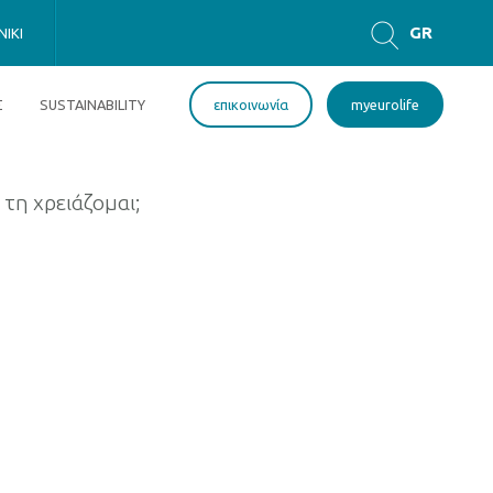
GR
IKI
EN
Σ
SUSTAINABILITY
επικοινωνία
myeurolife
 τη χρειάζομαι;