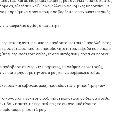
απαντάει και σε πιο μικρές ιατρικές μας ανάγκες: από το κόστος
ρμακα, εξετάσεις καθώς και άλλες υγειονομικές υπηρεσίες, με
να μπορούμε να φροντίσουμε σοβαρές και επείγουσες ιατρικές
ν την ασφάλεια υγείας απαραίτητη.
ν περίπτωση αντιμετώπισης απρόοπτου ιατρικού προβλήματος
σε προστατεύσει από τα απροσδόκητα ιατρικά έξοδα που μπορεί
 θέλει περισσότερες επιλογές από αυτές που μπορεί να παρέχει
 πρόσβαση σε ιατρικές υπηρεσίες, επισκέψεις σε γιατρούς,
 να διατηρήσουμε την υγεία μας και να συμβουλευτούμε
εξετάσεις και εμβολιασμούς, προωθώντας την πρόληψη των
 η οικονομική πτυχή οποιουδήποτε περιστατικού δεν θα σταθεί
τίδα. Σε αυτές τις περιπτώσεις το οικονομικό είναι το
υ βρίσκουμε μπροστά μας.