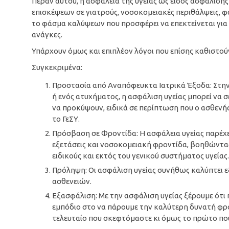
Πέραν αυτού, η ασφάλεια της υγείας ως είδος ασφάλισης 
επισκέψεων σε γιατρούς, νοσοκομειακές περιθάλψεις, φά
το φάσμα καλύψεων που προσφέρει να επεκτείνεται για 
ανάγκες.
Υπάρχουν όμως και επιπλέον λόγοι που επίσης καθιστού
Συγκεκριμένα:
Προστασία από Αναπόφευκτα Ιατρικά Έξοδα: Στη
ή ενός ατυχήματος, η ασφάλιση υγείας μπορεί να 
να προκύψουν, ειδικά σε περίπτωση που ο ασθενής
το ΓεΣΥ.
Πρόσβαση σε Φροντίδα: Η ασφάλεια υγείας παρέχει
εξετάσεις και νοσοκομειακή φροντίδα, βοηθώντας
ειδικούς και εκτός του γενικού συστήματος υγείας.
Πρόληψη: Οι ασφάλιση υγείας συνήθως καλύπτει 
ασθενειών.
Εξασφάλιση: Με την ασφάλιση υγείας ξέρουμε ότι
εμπόδιο στο να πάρουμε την καλύτερη δυνατή φρον
τελευταίο που σκεφτόμαστε κι όμως το πρώτο πο