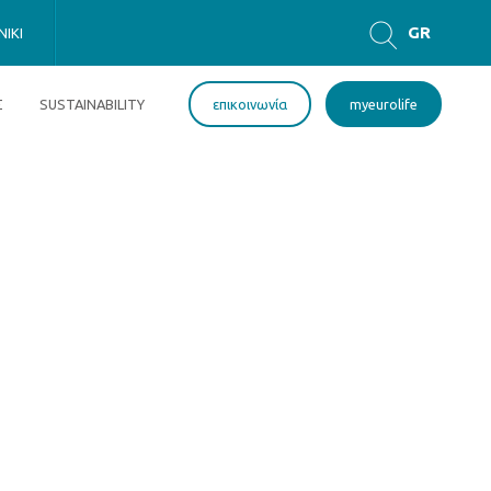
GR
IKI
EN
Σ
SUSTAINABILITY
επικοινωνία
myeurolife