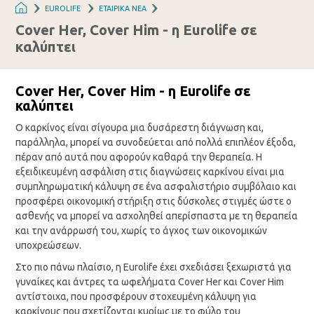
EUROLIFE
ΕΤΑΙΡΙΚΑ ΝΕΑ
Cover Her, Cover Him - η Eurolife σε
καλύπτει
Cover
Her,
Cover
Him -
η
Eurolife
σε
καλύπτει
Ο καρκίνος είναι σίγουρα μια δυσάρεστη διάγνωση και,
παράλληλα, μπορεί να συνοδεύεται από πολλά επιπλέον έξοδα,
πέραν από αυτά που αφορούν καθαρά την θεραπεία. Η
εξειδικευμένη ασφάλιση στις διαγνώσεις καρκίνου είναι μια
συμπληρωματική κάλυψη σε ένα ασφαλιστήριο συμβόλαιο και
προσφέρει οικονομική στήριξη στις δύσκολες στιγμές ώστε ο
ασθενής να μπορεί να ασχοληθεί απερίσπαστα με τη θεραπεία
και την ανάρρωσή του, χωρίς το άγχος των οικονομικών
υποχρεώσεων.
Στο πιο πάνω πλαίσιο, η Eurolife έχει σχεδιάσει ξεχωριστά για
γυναίκες και άντρες τα ωφελήματα Cover Her και Cover Him
αντίστοιχα, που προσφέρουν στοχευμένη κάλυψη για
καρκίνους που σχετίζονται κυρίως με το φύλο του