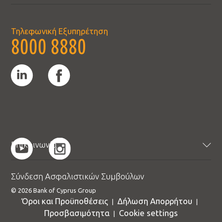
Sustainability
Αποδόσεις Επενδυτικών Ταμείων
Ηλεκτρονική πρόσβαση
Myeurolife App
Καριέρα
Myeurolife Portal
Τηλεφωνική Εξυπηρέτηση
Όροι & Προϋποθέσεις
8000 8880
Επικοινωνία
Επικοινωνήστε μαζί μας
Σύνδεση Ασφαλιστικών Συμβούλων
Υποκαταστήματα
© 2026 Bank of Cyprus Group
Ερωτήματα & Έντυπα
Όροι και Προϋποθέσεις
Δήλωση Απορρήτου
|
|
Προτού Ασφαλιστείτε
Προσβασιμότητα
Cookie settings
|
Ενημέρωση TLS