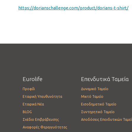
https://
dorianschallenge.com/
product/dorians-t-shirt/
Eurolife
Επενδυτικά Ταμεία
Προφίλ
Δυναμικό Ταμείο
Εταιρική Υπευθυνότητα
Μικτό Ταμείο
Εταιρικά Νέα
Εισοδηματικό Ταμείο
BLOG
Συντηρητικό Ταμείο
Σχέδιο Επιβράβευσης
Αποδόσεις Επενδυτικών Ταμε
Αναφορές Φερεγγυότητας