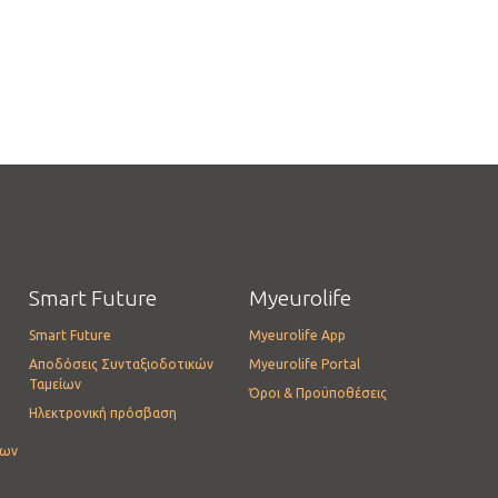
Smart Future
Myeurolife
Smart Future
Myeurolife App
Αποδόσεις Συνταξιοδοτικών
Myeurolife Portal
Ταμείων
Όροι & Προϋποθέσεις
Ηλεκτρονική πρόσβαση
ίων