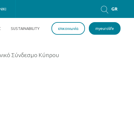
GR
IKI
EN
Σ
SUSTAINABILITY
επικοινωνία
myeurolife
κινικό Σύνδεσμο Κύπρου