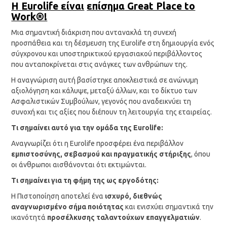
Η
Eurolife
είναι
επίσημα
Great Place to
Work®!
Μια σημαντική διάκριση που αντανακλά τη συνεχή
προσπάθεια και τη δέσμευση της Eurolife στη δημιουργία ενός
σύγχρονου και υποστηρικτικού εργασιακού περιβάλλοντος
που ανταποκρίνεται στις ανάγκες των ανθρώπων της.
Η αναγνώριση αυτή βασίστηκε αποκλειστικά σε ανώνυμη
αξιολόγηση και κάλυψε, μεταξύ άλλων, και το δίκτυο των
Ασφαλιστικών Συμβούλων, γεγονός που αναδεικνύει τη
συνοχή και τις αξίες που διέπουν τη λειτουργία της εταιρείας.
Τι σημαίνει αυτό για την ομάδα της
Eurolife
:
Αναγνωρίζει ότι η Eurolife προσφέρει ένα περιβάλλον
εμπιστοσύνης, σεβασμού και πραγματικής στήριξης
, όπου
οι άνθρωποι αισθάνονται ότι εκτιμώνται.
Τι σημαίνει για τη φήμη της ως εργοδότης:
Η Πιστοποίηση αποτελεί ένα
ισχυρό, διεθνώς
αναγνωρισμένο σήμα ποιότητας
και ενισχύει σημαντικά την
ικανότητά
προσέλκυσης ταλαντούχων επαγγελματιών
.