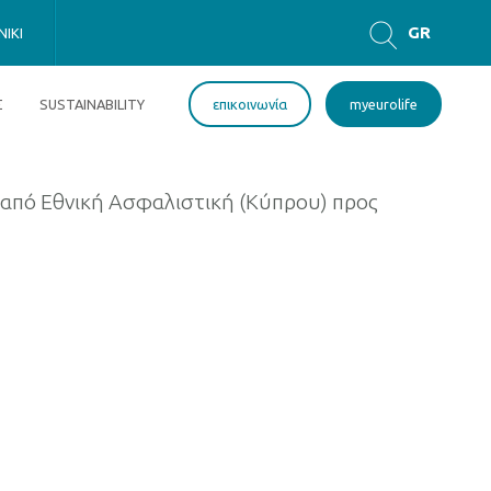
GR
IKI
EN
Σ
SUSTAINABILITY
επικοινωνία
myeurolife
 από Εθνική Ασφαλιστική (Κύπρου) προς