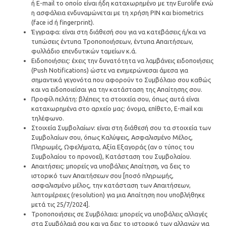
ή E-mail το οποίο είναι ήδη καταχωρημένο με την Eurolife ενώ
η ασφάλεια ενδυναμώνεται με τη χρήση PIN και biometrics
(face id ή fingerprint).
Έγγραφα: είναι στη διάθεσή σου για να κατεβάσεις ή/και να
τυπώσεις έντυπα Τροποποιήσεων, έντυπα Απαιτήσεων,
φυλλάδιο επενδυτικών ταμείων κ.ά.
Ειδοποιήσεις: έχεις την δυνατότητα να λαμβάνεις ειδοποιήσεις
(Push Notifications) ώστε να ενημερώνεσαι άμεσα για
σημαντικά γεγονότα που αφορούν το Συμβόλαιο σου καθώς
και να ειδοποιείσαι για την κατάσταση της Απαίτησης σου.
Προφίλ πελάτη: βλέπεις τα στοιχεία σου, όπως αυτά είναι
καταχωρημένα στο αρχείο μας: όνομα, επίθετο, E-mail και
τηλέφωνο.
Στοιχεία Συμβολαίων: είναι στη διάθεσή σου τα στοιχεία των
Συμβολαίων σου, όπως Καλύψεις, Ασφαλισμένο Μέλος,
Πληρωμές, Ωφελήματα, Αξία Εξαγοράς (αν ο τύπος του
Συμβολαίου το προνοεί), Κατάσταση του Συμβολαίου.
Απαιτήσεις: μπορείς να υποβάλεις Απαίτηση, να δεις το
ιστορικό των Απαιτήσεων σου [ποσό πληρωμής,
ασφαλισμένο μέλος, την κατάσταση των Απαιτήσεων,
λεπτομέρειες (resolution) για μια Απαίτηση που υποβλήθηκε
μετά τις 25/7/2024].
Τροποποιήσεις σε Συμβόλαια: μπορείς να υποβάλεις αλλαγές
στα Συμβόλαιά σου και να δεις το ιστορικό των αλλαγών για