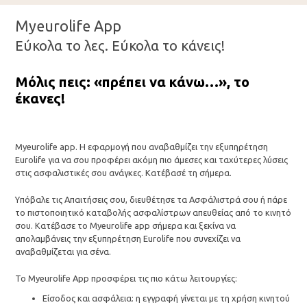
Myeurolife App
Εύκολα το λες. Εύκολα το κάνεις!
Μόλις πεις: «πρέπει να κάνω…», το
έκανες!
Myeurolife app. Η εφαρμογή που αναβαθμίζει την εξυπηρέτηση
Eurolife
για να σου προφέρει ακόμη πιο άμεσες και ταχύτερες λύσεις
στις ασφαλιστικές σου ανάγκες. Κατέβασέ τη σήμερα.
Υπόβαλε τις Απαιτήσεις σου, διευθέτησε τα Ασφάλιστρά σου ή πάρε
το πιστοποιητικό καταβολής ασφαλίστρων απευθείας από το κινητό
σου. Κατέβασε το Myeurolife app σήμερα και ξεκίνα να
απολαμβάνεις την εξυπηρέτηση Eurolife που συνεχίζει να
αναβαθμίζεται για σένα.
Το Myeurolife App προσφέρει τις πιο κάτω λειτουργίες:
Είσοδος και ασφάλεια: η εγγραφή γίνεται με τη χρήση κινητού