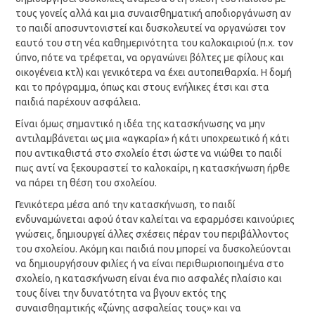
τους γονείς αλλά και μια συναισθηματική αποδιοργάνωση αν
το παιδί αποσυντονιστεί και δυσκολευτεί να οργανώσει τον
εαυτό του στη νέα καθημερινότητα του καλοκαιριού (π.χ. τον
ύπνο, πότε να τρέφεται, να οργανώνει βόλτες με φίλους και
οικογένεια κτλ) και γενικότερα να έχει αυτοπειθαρχία. Η δομή
και το πρόγραμμα, όπως και στους ενήλικες έτσι και στα
παιδιά παρέχουν ασφάλεια.
Είναι όμως σημαντικό η ιδέα της κατασκήνωσης να μην
αντιλαμβάνεται ως μια «αγκαρία» ή κάτι υποχρεωτικό ή κάτι
που αντικαθιστά στο σχολείο έτσι ώστε να νιώθει το παιδί
πως αντί να ξεκουραστεί το καλοκαίρι, η κατασκήνωση ήρθε
να πάρει τη θέση του σχολείου.
Γενικότερα μέσα από την κατασκήνωση, το παιδί
ενδυναμώνεται αφού όταν καλείται να εφαρμόσει καινούριες
γνώσεις, δημιουργεί άλλες σχέσεις πέραν του περιβάλλοντος
του σχολείου. Ακόμη και παιδιά που μπορεί να δυσκολεύονται
να δημιουργήσουν φιλίες ή να είναι περιθωριοποιημένα στο
σχολείο, η κατασκήνωση είναι ένα πιο ασφαλές πλαίσιο και
τους δίνει την δυνατότητα να βγουν εκτός της
συναισθηαμτικής «ζώνης ασφαλείας τους» και να