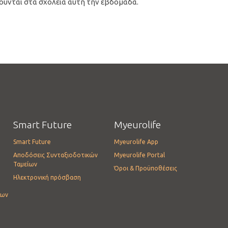
ούνται στα σχολεία αυτή την εβδομάδα.
Smart Future
Myeurolife
Smart Future
Myeurolife App
Αποδόσεις Συνταξιοδοτικών
Myeurolife Portal
Ταμείων
Όροι & Προϋποθέσεις
Ηλεκτρονική πρόσβαση
ίων