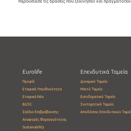
παρουσίασε τις δράσεις που ξεκίνησαν και πραγματοποι
Eurolife
Επενδυτικά Ταμεία
Προφίλ
Δυναμικό Ταμείο
Εταιρική Υπευθυνότητα
Μικτό Ταμείο
Εταιρικά Νέα
Εισοδηματικό Ταμείο
BLOG
Συντηρητικό Ταμείο
Σχέδιο Επιβράβευσης
Αποδόσεις Επενδυτικών Ταμε
Αναφορές Φερεγγυότητας
Sustainability