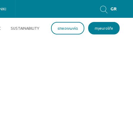
GR
IKI
EN
Σ
SUSTAINABILITY
επικοινωνία
myeurolife