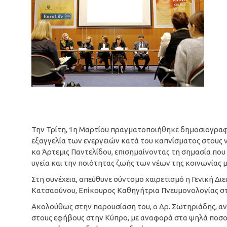
Την Τρίτη, 1η Μαρτίου πραγματοποιήθηκε δημοσιογραφι
εξαγγελία των ενεργειών κατά του καπνίσματος στους νέ
κα Άρτεμις Παντελίδου, επισημαίνοντας τη σημασία που δ
υγεία και την ποιότητας ζωής των νέων της κοινωνίας μ
Στη συνέχεια, απεύθυνε σύντομο χαιρετισμό η Γενική Διε
Κατσαούνου, Επίκουρος Καθηγήτρια Πνευμονολογίας σ
Ακολούθως στην παρουσίαση του, ο Δρ. Σωτηριάδης, αν
στους εφήβους στην Κύπρο, με αναφορά στα ψηλά ποσ