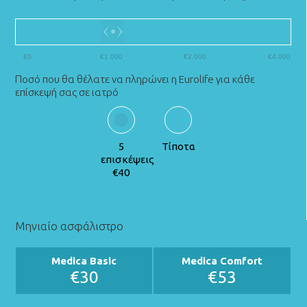
€0
€1.000
€2.000
€4.000
Ποσό που θα θέλατε να πληρώνει η Eurolife για κάθε
επίσκεψή σας σε ιατρό
5
Τίποτα
επισκέψεις
€40
Μηνιαίο ασφάλιστρο
Medica Basic
Medica Comfort
€30
€53