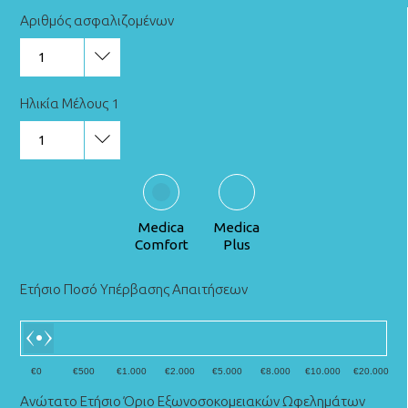
Αριθμός ασφαλιζομένων
1
Ηλικία Μέλους 1
1
Medica
Medica
Comfort
Plus
Ετήσιο Ποσό Υπέρβασης Απαιτήσεων
€0
€500
€1.000
€2.000
€5.000
€8.000
€10.000
€20.000
Ανώτατο Ετήσιο Όριο Εξωνοσοκομειακών Ωφελημάτων