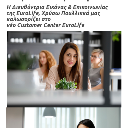
H
Διευθύντρια Εικόνας & Επικοινωνίας
της
EuroLife
, Χρύσω Πουλλικκά μας
καλωσορίζει στο
νέο
Customer
Cente
r
EuroLife